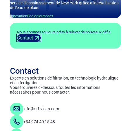
service d'assainissement de New York grâce à la réutilisation
de l'eau de pluie.
Innovation
Écologie
Impact
Nous sommes toujours prêts à relever de nouveaux défis
Contact
Contact
Experts en solutions de filtration, en technologie hydraulique
et en fertigation.
Vous trouverez ci-dessous toutes les informations
nécessaires pour nous contacter.
info@stf-vican.com
+34 974 40 15 48