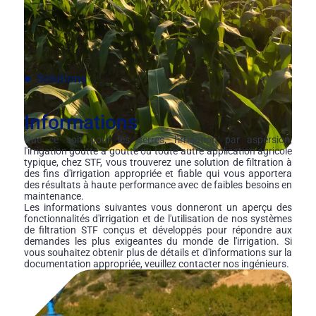
Solutions
Informations
Que ce soit pour les serres, l'irrigation par aspersion,
l'irrigation goutte à goutte ou toute autre application agricole
typique, chez STF, vous trouverez une solution de filtration à
des fins d'irrigation appropriée et fiable qui vous apportera
des résultats à haute performance avec de faibles besoins en
maintenance.
Les informations suivantes vous donneront un aperçu des
fonctionnalités d'irrigation et de l'utilisation de nos systèmes
de filtration STF conçus et développés pour répondre aux
demandes les plus exigeantes du monde de l'irrigation. Si
vous souhaitez obtenir plus de détails et d'informations sur la
documentation appropriée, veuillez contacter nos ingénieurs.