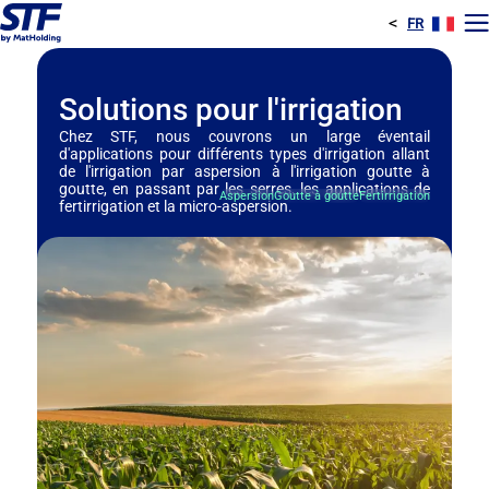
<
FR
E
Solutions pour l'irrigation
Chez STF, nous couvrons un large éventail
d'applications pour différents types d'irrigation allant
de l'irrigation par aspersion à l'irrigation goutte à
goutte, en passant par les serres, les applications de
Aspersion
Goutte à goutte
Fertirrigation
fertirrigation et la micro-aspersion.