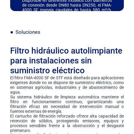
Disponible en diferentes modelos con diámetros
de conexión desde DN80 hasta DN250, el FMA-
4000 SF maneja caudales de hasta 580 m³/h,
soportando presiones de trabajo entre 2,5 y 10
bar y temperaturas de hasta 50°C. Fabricado
con materiales de alta calidad como acero S-
235-JR y componentes en AISI 304/316,
Soluciones
garantiza una alta resistencia a la corrosión y
una prolongada vida útil, incluso en condiciones
de operación exigentes.
Filtro hidráulico autolimpiante
para instalaciones sin
suministro eléctrico
El filtro FMA-4000 SF de STF está diseñado para aplicaciones
exigentes donde no se dispone de suministro eléctrico, como
en sistemas agrícolas, industriales y de abastecimiento de
agua.
Su sistema hidráulico de limpieza automática mantiene el
filtro en funcionamiento continuo, garantizando una
filtración eficaz sin necesidad de intervención manual o
fuentes externas de energía.
El cartucho de filtración reforzado ofrece alta capacidad de
retención de sólidos, protegiendo emisores, equipos y
procesos sensibles frente a la obstrucción y el desgaste
prematuro.