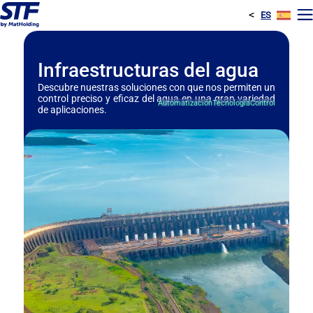
<
ES
E
Infraestructuras del agua
Descubre nuestras soluciones con que nos permiten un
control preciso y eficaz del agua en una gran variedad
Automatización
Tecnología
Control
de aplicaciones.