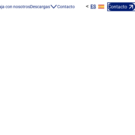
<
Contacto
ES
FR
E
ja con nosotros
Descargas
Contacto