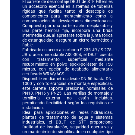
El carrete de desmontaje DBJT de STF Filters es
un accesorio esencial en sistemas de tuberías
rígidas que facilita tanto el desacople de
componentes para mantenimiento como la
compensación de desviaciones dimensionales.
Compuesto por una parte macho desplazable y
una parte hembra fija, incorpora una brida
intermedia que, al apretarse sobre la junta tórica
de estanqueidad, asegura un cierre hermético y
fiable.
Fabricado en acero al carbono S-235-JR / S-275-
JR o acero inoxidable AISI-304, el DBJT cuenta
con tratamiento superficial mediante
recubrimiento en polvo epoxi-poliéster de 150
micras, con opción de acabado alimentario
certificado WRAS/ACS.
Disponible en diámetros desde DN-50 hasta DN-
1000 y con tolerancias de montaje específicas,
este carrete soporta presiones nominales de
PN10, PN16 y PN25. Las varillas de montaje y
tornillería externa no están incluidas,
permitiendo flexibilidad según los requisitos de
instalación.
Ideal para aplicaciones en redes hidráulicas,
plantas de tratamiento de agua y sistemas
industriales, el DBJT de STF proporciona
facilidad de instalación, seguridad operativa y
un mantenimiento simplificado en cualquier tipo