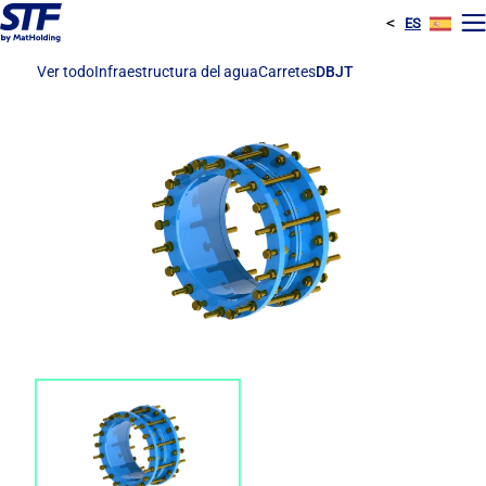
<
ES
E
Ver todo
Infraestructura del agua
Carretes
DBJT