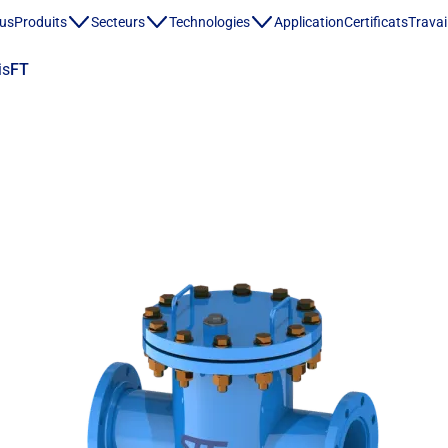
ous
Produits
Secteurs
Technologies
Application
Certificats
Travai
is
FT