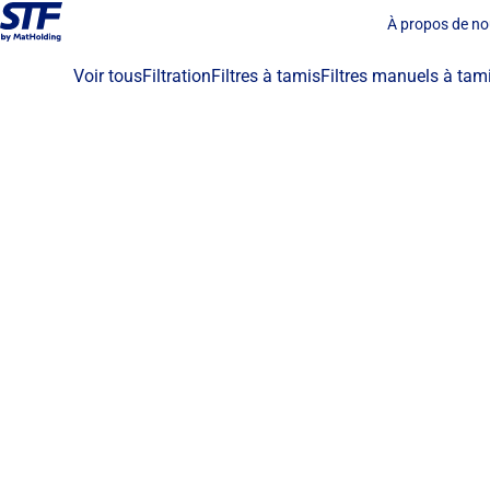
À propos de n
Voir tous
Filtration
Filtres à tamis
Filtres manuels à tam