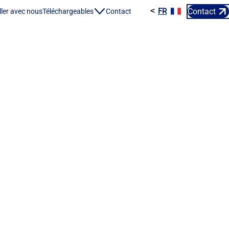
<
Contact
FR
ES
ller avec nous
Téléchargeables
Contact