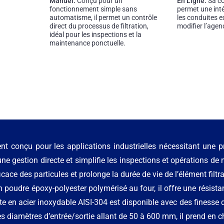
Manuel:
Conçu pour un
En Ligne:
Sa co
fonctionnement simple sans
permet une inté
automatisme, il permet un contrôle
les conduites e
direct du processus de filtration,
modifier l’age
idéal pour les inspections et la
maintenance ponctuelle.
nt conçu pour les applications industrielles nécessitant une 
gestion directe et simplifie les inspections et opérations de m
fficace des particules et prolonge la durée de vie de l’élément filtra
poudre époxy-polyester polymérisé au four, il offre une résistan
te en acier inoxydable AISI-304 est disponible avec des finesse 
s diamètres d’entrée/sortie allant de 50 à 600 mm, il prend en 