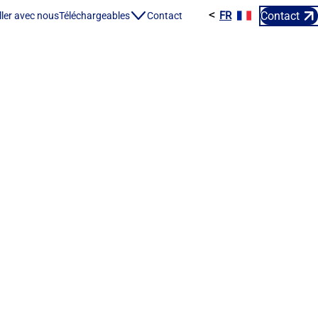
<
Contact
FR
ES
ller avec nous
Téléchargeables
Contact